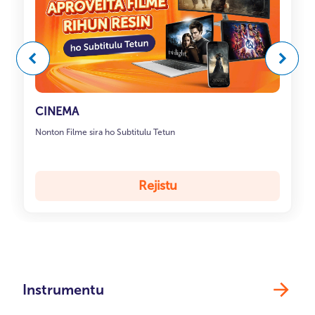
Anteriór
Anteriór
Tuir ma
Tuir ma
CINEMA
Nonton Filme sira ho Subtitulu Tetun
Rejistu
Instrumentu