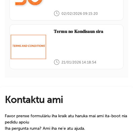
02/02/2026 09:15:20
𝐓𝐞𝐫𝐦𝐮 𝐧𝐨 𝐊𝐨𝐧𝐝𝐢𝐬𝐚𝐮𝐧 𝐬𝐢𝐫𝐚
21/01/2026 14:18:54
Kontaktu ami
Favor prenxe formuláriu iha kraik atu haruka mai ami ita-boot nia
pedidu apoiu
Iha pergunta ruma? Ami iha ne'e atu ajuda.