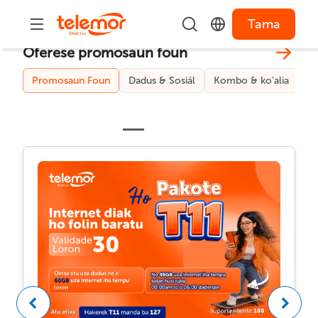
Tama
Oferese promosaun foun
Promosaun Foun
Dadus & Sosiál
Kombo & ko'alia
S
Previous
Next