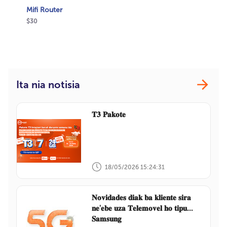
Mifi Router
$30
Ita nia notisia
𝐓𝟑 𝐏𝐚𝐤𝐨𝐭𝐞
18/05/2026 15:24:31
𝐍𝐨𝐯𝐢𝐝𝐚𝐝𝐞𝐬 𝐝𝐢𝐚𝐤 𝐛𝐚 𝐤𝐥𝐢𝐞𝐧𝐭𝐞 𝐬𝐢𝐫𝐚
𝐧𝐞'𝐞𝐛𝐞 𝐮𝐳𝐚 𝐓𝐞𝐥𝐞𝐦𝐨𝐯𝐞𝐥 𝐡𝐨 𝐭𝐢𝐩𝐮
𝐒𝐚𝐦𝐬𝐮𝐧𝐠