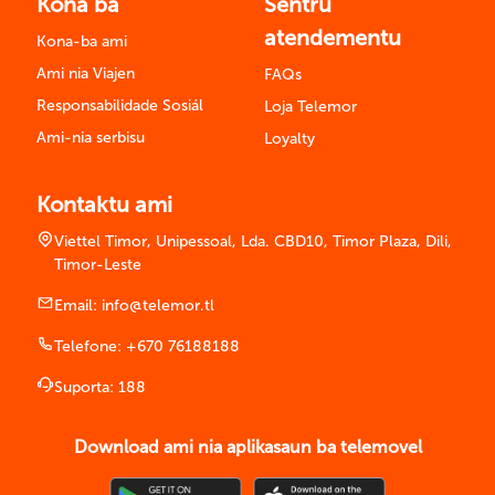
Kona ba
Sentru
atendementu
Kona-ba ami
Ami nia Viajen
FAQs
Responsabilidade Sosiál
Loja Telemor
Ami-nia serbisu
Loyalty
Kontaktu ami
Viettel Timor, Unipessoal, Lda. CBD10, Timor Plaza, Dili,
Timor-Leste
Email:
info@telemor.tl
Telefone:
+670 76188188
Suporta:
188
Download ami nia aplikasaun ba telemovel