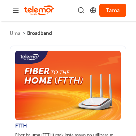
Tama
Uma
Broadband
FTTH
Fiber ba uma (FTTH) mak instalasaun no utilizasaun